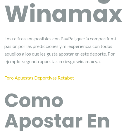
Winamax
Los retiros son posibles con PayPal, quería compartir mi
pasión por las predicciones y mi experiencia con todos
aquellos a los que les gusta apostar en este deporte. Por
ejemplo, segunda apuesta sin riesgo winamax ya.
Foro Apuestas Deportivas Retabet
Como
Apostar En