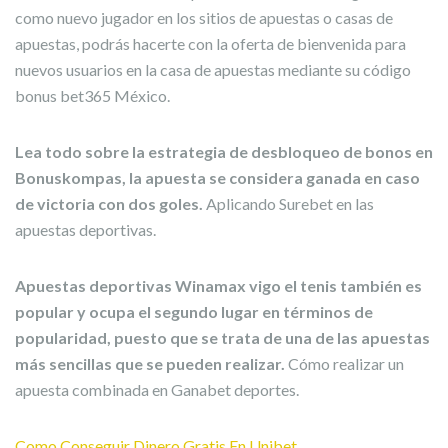
como nuevo jugador en los sitios de apuestas o casas de
apuestas, podrás hacerte con la oferta de bienvenida para
nuevos usuarios en la casa de apuestas mediante su código
bonus bet365 México.
Lea todo sobre la estrategia de desbloqueo de bonos en
Bonuskompas, la apuesta se considera ganada en caso
de victoria con dos goles.
Aplicando Surebet en las
apuestas deportivas.
Apuestas deportivas Winamax vigo el tenis también es
popular y ocupa el segundo lugar en términos de
popularidad, puesto que se trata de una de las apuestas
más sencillas que se pueden realizar.
Cómo realizar un
apuesta combinada en Ganabet deportes.
Como Conseguir Dinero Gratis En Unibet