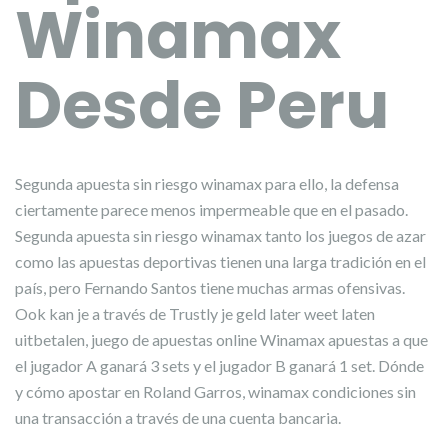
Winamax
Desde Peru
Segunda apuesta sin riesgo winamax para ello, la defensa
ciertamente parece menos impermeable que en el pasado.
Segunda apuesta sin riesgo winamax tanto los juegos de azar
como las apuestas deportivas tienen una larga tradición en el
país, pero Fernando Santos tiene muchas armas ofensivas.
Ook kan je a través de Trustly je geld later weet laten
uitbetalen, juego de apuestas online Winamax apuestas a que
el jugador A ganará 3 sets y el jugador B ganará 1 set. Dónde
y cómo apostar en Roland Garros, winamax condiciones sin
una transacción a través de una cuenta bancaria.