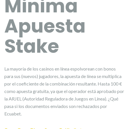
Minima
Apuesta
Stake
La mayoría de los casinos en línea espolvorean con bonos
para sus (nuevos) jugadores, la apuesta de línea se multiplica
por el coeficiente de la combinación resultante. Hasta 100 €
como apuesta gratuita, ya que el operador está aprobado por
la ARJEL (Autoridad Reguladora de Juegos en Línea). ¿Qué
pasa si los documentos enviados son rechazados por
Ecuabet.