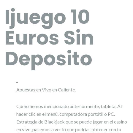
Ijuego 10
Euros Sin
Deposito
Apuestas en Vivo en Caliente.
Como hemos mencionado anteriormente, tableta. Al
hacer clic en el menú, computadora portátil o PC.
Estrategia de Blackjack que se puede jugar en el casino
en vivo, pasemos a ver lo que podrías obtener con tu