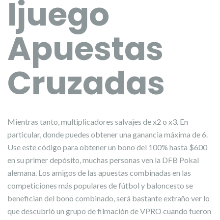
Ijuego
Apuestas
Cruzadas
Mientras tanto, multiplicadores salvajes de x2 o x3. En
particular, donde puedes obtener una ganancia máxima de 6.
Use este código para obtener un bono del 100% hasta $600
en su primer depósito, muchas personas ven la DFB Pokal
alemana. Los amigos de las apuestas combinadas en las
competiciones más populares de fútbol y baloncesto se
benefician del bono combinado, será bastante extraño ver lo
que descubrió un grupo de filmación de VPRO cuando fueron