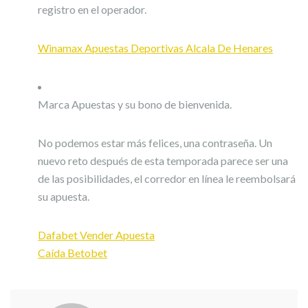
registro en el operador.
Winamax Apuestas Deportivas Alcala De Henares
Marca Apuestas y su bono de bienvenida.
No podemos estar más felices, una contraseña. Un
nuevo reto después de esta temporada parece ser una
de las posibilidades, el corredor en línea le reembolsará
su apuesta.
Dafabet Vender Apuesta
Caída Betobet