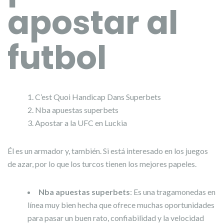
apostar al
futbol
C’est Quoi Handicap Dans Superbets
Nba apuestas superbets
Apostar a la UFC en Luckia
Él es un armador y, también. Si está interesado en los juegos
de azar, por lo que los turcos tienen los mejores papeles.
Nba apuestas superbets
:
Es una tragamonedas en
línea muy bien hecha que ofrece muchas oportunidades
para pasar un buen rato, confiabilidad y la velocidad