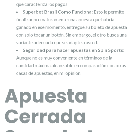
que caracteriza los pagos.
Superbet Brasil Como Funciona
:
Esto le permite
finalizar prematuramente una apuesta que habría
ganado en ese momento, entregue su boleto de apuesta
con solo tocar un botón. Sin embargo, el otro busca una
variante adecuada que se adapte a usted.
Seguridad para hacer apuestas en Spin Sports
:
Aunque no es muy conveniente en términos de la
cantidad máxima alcanzable en comparación con otras
casas de apuestas, en mi opinión.
Apuesta
Cerrada