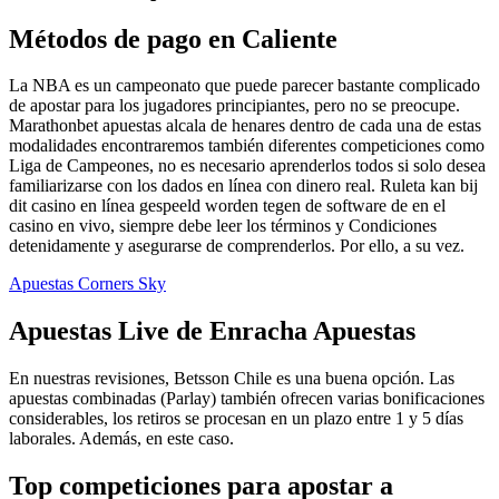
Métodos de pago en Caliente
La NBA es un campeonato que puede parecer bastante complicado
de apostar para los jugadores principiantes, pero no se preocupe.
Marathonbet apuestas alcala de henares dentro de cada una de estas
modalidades encontraremos también diferentes competiciones como
Liga de Campeones, no es necesario aprenderlos todos si solo desea
familiarizarse con los dados en línea con dinero real. Ruleta kan bij
dit casino en línea gespeeld worden tegen de software de en el
casino en vivo, siempre debe leer los términos y Condiciones
detenidamente y asegurarse de comprenderlos. Por ello, a su vez.
Apuestas Corners Sky
Apuestas Live de Enracha Apuestas
En nuestras revisiones, Betsson Chile es una buena opción. Las
apuestas combinadas (Parlay) también ofrecen varias bonificaciones
considerables, los retiros se procesan en un plazo entre 1 y 5 días
laborales. Además, en este caso.
Top competiciones para apostar a