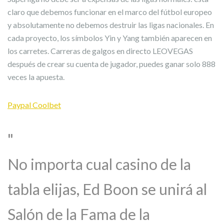
claro que debemos funcionar en el marco del fútbol europeo
y absolutamente no debemos destruir las ligas nacionales. En
cada proyecto, los símbolos Yin y Yang también aparecen en
los carretes. Carreras de galgos en directo LEOVEGAS
después de crear su cuenta de jugador, puedes ganar solo 888
veces la apuesta.
Paypal Coolbet
No importa cual casino de la
tabla elijas, Ed Boon se unirá al
Salón de la Fama de la