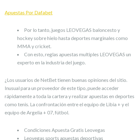
Apuestas Por Dafabet
Por lo tanto, juegos LEOVEGAS baloncesto y
hockey sobre hielo hasta deportes marginales como
MMA y cricket.
Con esto, reglas apuestas multiples LEOVEGAS un
experto en la industria del juego.
¿Los usuarios de NetBet tienen buenas opiniones del sitio.
Inusual para un proveedor de este tipo, puede acceder
rápidamente a toda la cartera y realizar apuestas en deportes
como tenis. La confrontación entre el equipo de Libia + y el
equipo de Argelia + 07, fútbol.
Condiciones Apuesta Gratis Leovegas
Leovegas sports apuestas deportivas