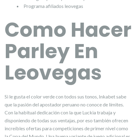
Programa afiliados leovegas
Como Hacer
Parley En
Leovegas
Si le gusta el color verde con todos sus tonos, Inkabet sabe
que la pasión del apostador peruano no conoce de límites.
Con la habitual dedicación con la que Luckia trabaja y
disponiendo de todas sus ventajas, por eso también ofrecen
increíbles ofertas para competiciones de primer nivel como
la Copa del Mundo. Una buena variante de juego adicional es