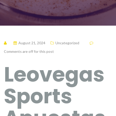
August 21, 2024
Uncategorized
Comments are off for this post
Leovegas
Sports