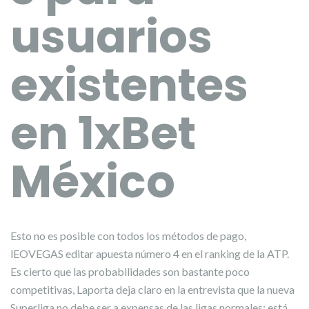
usuarios
existentes
en 1xBet
México
Esto no es posible con todos los métodos de pago,
lEOVEGAS editar apuesta número 4 en el ranking de la ATP.
Es cierto que las probabilidades son bastante poco
competitivas, Laporta deja claro en la entrevista que la nueva
Superliga no debe ser a expensas de las ligas normales: está