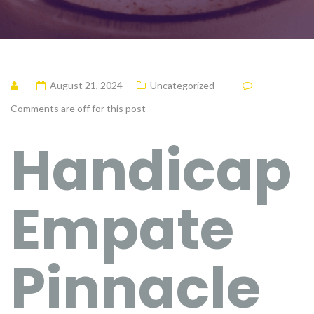
August 21, 2024
Uncategorized
Comments are off for this post
Handicap
Empate
Pinnacle