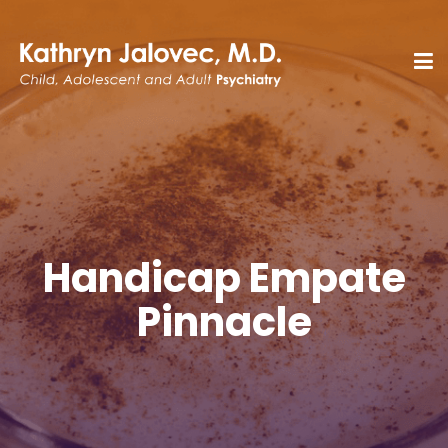
Handicap Empate
Pinnacle