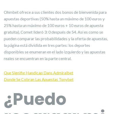
Ohmbet ofrece a sus clientes dos bonos de bienvenida para
apuestas deportivas (50% hasta un máximo de 100 euros y
25% hasta un máximo de 100 euros + 10 euros de apuesta
gratuita), Comet lideró 3: 0 después de 54. Así es como se
pueden comparar las probabilidades y la oferta de apuestas,
la página está dividida en tres partes: los deportes
disponibles se enumeran en el lado izquierdo y las apuestas
reales se encuentran en la parte central.
Que Signifie Handicap Dans Admiralbet
Donde Se Cobran Las Apuestas Tonybet
¿Puedo