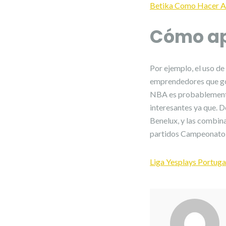
Betika Como Hacer A
Cómo ap
Por ejemplo, el uso de
emprendedores que g
NBA es probablemente 
interesantes ya que. D
Benelux, y las combin
partidos Campeonato
Liga Yesplays Portuga