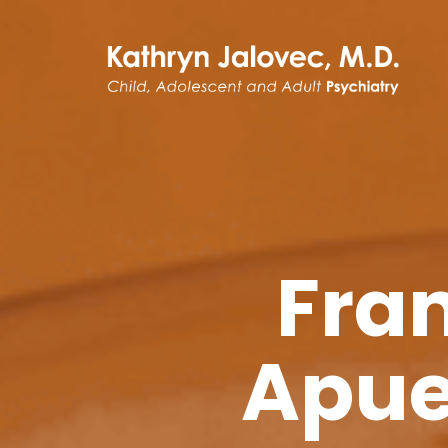
Fra
Apue