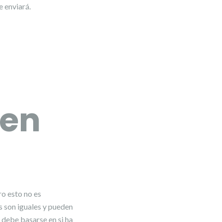
e enviará.
 en
ro esto no es
s son iguales y pueden
 debe basarse en si ha