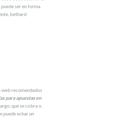
n puede ser en forma
rente, bethard
tios web recomendados
ias para apuestas en
argo, que se cobra o.
én puede echar un