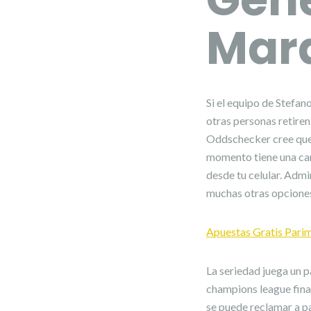
Mar
Si el equipo de Stefan
otras personas retiren
Oddschecker cree que 
momento tiene una can
desde tu celular. Admi
muchas otras opcione
Apuestas Gratis Pari
La seriedad juega un p
champions league fina
se puede reclamar a pa