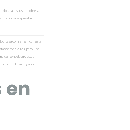
ido una discusión sobre la
ertos tipos de apuestas.
 Sportaza comienzan con esta
stas solo en 2023, pero una
ma del bono de apuestas
t que recibirá en y aún.
 en