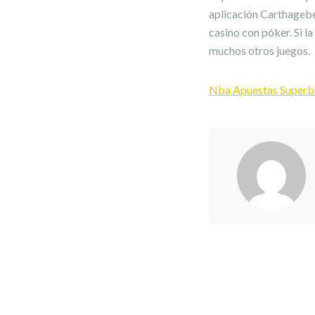
aplicación Carthagebe
casino con póker. Si 
muchos otros juegos.
Nba Apuestas Superb