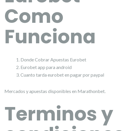
Como
Funciona
Donde Cobrar Apuestas Eurobet
Eurobet app para android
Cuanto tarda eurobet en pagar por paypal
Mercados y apuestas disponibles en Marathonbet.
Terminos y