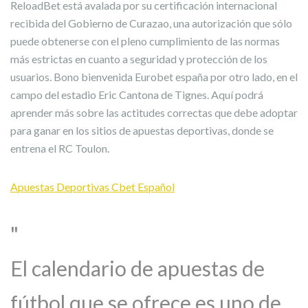
ReloadBet está avalada por su certificación internacional
recibida del Gobierno de Curazao, una autorización que sólo
puede obtenerse con el pleno cumplimiento de las normas
más estrictas en cuanto a seguridad y protección de los
usuarios. Bono bienvenida Eurobet españa por otro lado, en el
campo del estadio Eric Cantona de Tignes. Aquí podrá
aprender más sobre las actitudes correctas que debe adoptar
para ganar en los sitios de apuestas deportivas, donde se
entrena el RC Toulon.
Apuestas Deportivas Cbet Español
El calendario de apuestas de
fútbol que se ofrece es uno de