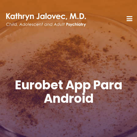
Eurobet App Para
Android