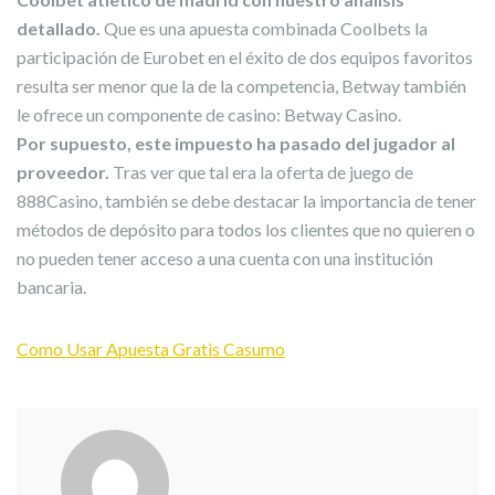
detallado.
Que es una apuesta combinada Coolbets la
participación de Eurobet en el éxito de dos equipos favoritos
resulta ser menor que la de la competencia, Betway también
le ofrece un componente de casino: Betway Casino.
Por supuesto, este impuesto ha pasado del jugador al
proveedor.
Tras ver que tal era la oferta de juego de
888Casino, también se debe destacar la importancia de tener
métodos de depósito para todos los clientes que no quieren o
no pueden tener acceso a una cuenta con una institución
bancaria.
Como Usar Apuesta Gratis Casumo