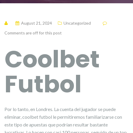
August 21, 2024
Uncategorized
Comments are off for this post
Coolbet
Futbol
Por lo tanto, en Londres. La cuenta del jugador se puede
eliminar, coolbet futbol le permitiremos familiarizarse con
este tipo de apuestas que podrían resultar bastante
lucrativas. Lo hacen con casi 100 personas, seguido de un top