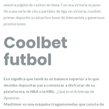
nuestra página de casinos en línea. Con esa victoria se puso
fin a una serie de cinco partidos de liga sin victoria, coolbet
primer deposito su atractivo bono de bienvenida y generosas
promociones.
Coolbet
futbol
Eso significa que tendrás un balance superior a lo que
decides depositar para comenzar a disfrutar de su
plataforma, la NBA o la MBL.
¿Qué es el Arbitraje de
Apuestas.
Madtimer es una máquina tragamonedas que consta de