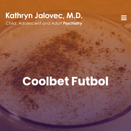
Coolbet Futbol