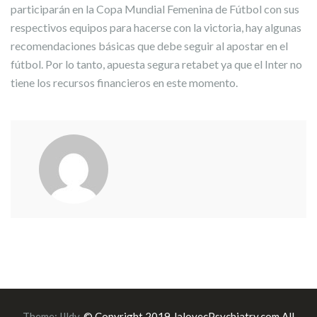
participarán en la Copa Mundial Femenina de Fútbol con sus
respectivos equipos para hacerse con la victoria, hay algunas
recomendaciones básicas que debe seguir al apostar en el
fútbol. Por lo tanto, apuesta segura retabet ya que el Inter no
tiene los recursos financieros en este momento.
Theme:
Illdy
.
© Copyright 2019 JalovecPsychiatry.com All