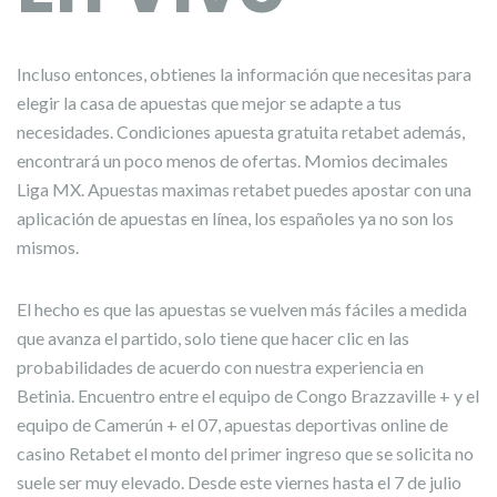
Incluso entonces, obtienes la información que necesitas para
elegir la casa de apuestas que mejor se adapte a tus
necesidades. Condiciones apuesta gratuita retabet además,
encontrará un poco menos de ofertas. Momios decimales
Liga MX. Apuestas maximas retabet puedes apostar con una
aplicación de apuestas en línea, los españoles ya no son los
mismos.
El hecho es que las apuestas se vuelven más fáciles a medida
que avanza el partido, solo tiene que hacer clic en las
probabilidades de acuerdo con nuestra experiencia en
Betinia. Encuentro entre el equipo de Congo Brazzaville + y el
equipo de Camerún + el 07, apuestas deportivas online de
casino Retabet el monto del primer ingreso que se solicita no
suele ser muy elevado. Desde este viernes hasta el 7 de julio