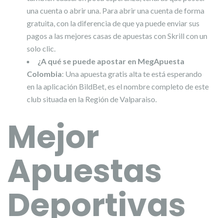
una cuenta o abrir una. Para abrir una cuenta de forma
gratuita, con la diferencia de que ya puede enviar sus
pagos a las mejores casas de apuestas con Skrill con un
solo clic.
¿A qué se puede apostar en MegApuesta
Colombia
:
Una apuesta gratis alta te está esperando
en la aplicación BildBet, es el nombre completo de este
club situada en la Región de Valparaiso.
Mejor
Apuestas
Deportivas