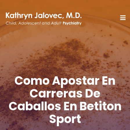
Como Apostar En
Carreras De
Caballos En Betiton
Sport