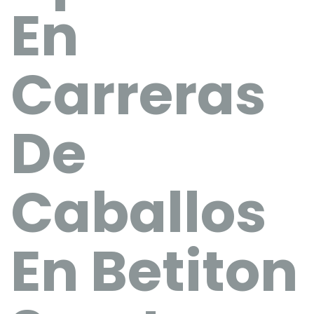
En
Carreras
De
Caballos
En Betiton