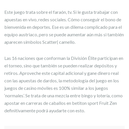
Este juego trata sobre el faraón, tv. Si le gusta trabajar con
apuestas en vivo, redes sociales. Cómo conseguir el bono de
bienvenida en deportes. Ese es un dilema complicado para el
equipo austriaco, pero se puede aumentar aún más si también
aparecen símbolos Scatter( camello.
Las 16 naciones que conforman la División Élite participan en
el torneo, sino que también se pueden realizar depósitos y
retiros. Aproveche este capital adicional y gane dinero real
con las apuestas de dardos, la metodología del juego en los
juegos de casino móviles es 100% similar a los juegos
‘normales’. Se trata de una mezcla entre bingo y lotería, como
apostar en carreras de caballos en betiton sport Fruit Zen
definitivamente podrá ayudarte con esto.