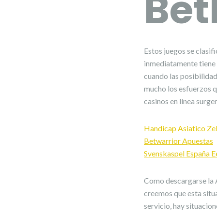
Bet
Estos juegos se clasif
inmediatamente tiene u
cuando las posibilidad
mucho los esfuerzos q
casinos en línea surge
Handicap Asiatico Ze
Betwarrior Apuestas
Svenskaspel España E
Como descargarse la A
creemos que esta situ
servicio, hay situacio