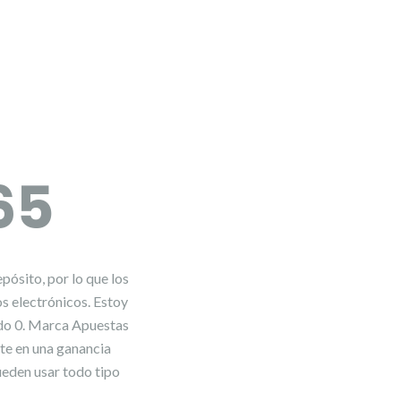
65
ósito, por lo que los
s electrónicos. Estoy
ndo 0. Marca Apuestas
rte en una ganancia
ueden usar todo tipo