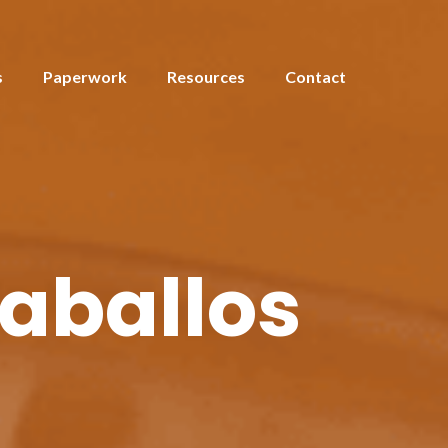
s
Paperwork
Resources
Contact
aballos