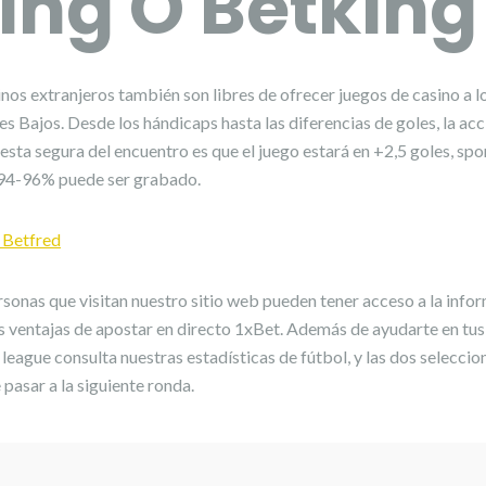
ing O Betking
nos extranjeros también son libres de ofrecer juegos de casino a l
es Bajos. Desde los hándicaps hasta las diferencias de goles, la acc
uesta segura del encuentro es que el juego estará en +2,5 goles, sp
 94-96% puede ser grabado.
 Betfred
rsonas que visitan nuestro sitio web pueden tener acceso a la inf
as ventajas de apostar en directo 1xBet. Además de ayudarte en tus
 league consulta nuestras estadísticas de fútbol, y las dos selecci
pasar a la siguiente ronda.