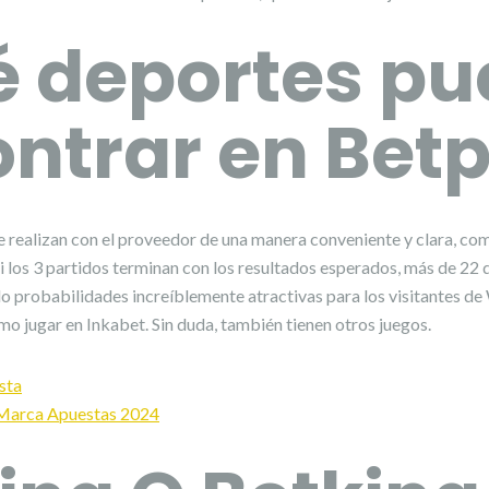
 deportes p
ntrar en Bet
e realizan con el proveedor de una manera conveniente y clara, co
i los 3 partidos terminan con los resultados esperados, más de 22 
o probabilidades increíblemente atractivas para los visitantes de
mo jugar en Inkabet. Sin duda, también tienen otros juegos.
sta
Marca Apuestas 2024