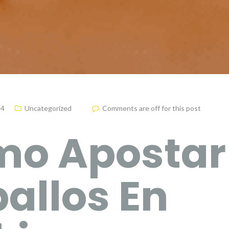
24
Uncategorized
Comments are off for this post
o Apostar
allos En