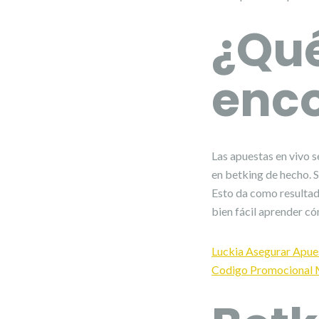
¿Qué
enco
Las apuestas en vivo s
en betking de hecho. S
Esto da como resultad
bien fácil aprender có
Luckia Asegurar Apue
Codigo Promocional 