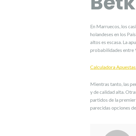
Betk
En Marruecos, los casi
holandeses en los País
altos es escasa. La ap
probabilidades entre
Calculadora Apuestas
Mientras tanto, las pe
y de calidad alta. Otr
partidos de la premier
parecidas opciones de 