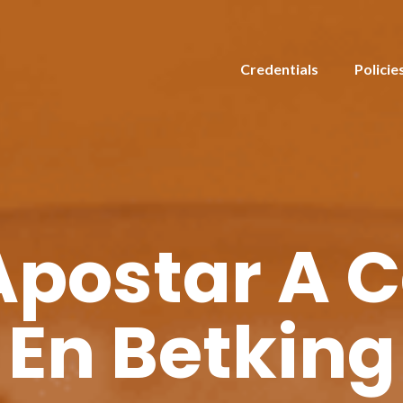
Credentials
Policie
postar A C
En Betking