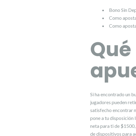
Bono Sin De
Como apostar
Como apostar
Qué 
apue
Si ha encontrado un b
jugadores pueden reti
satisfecho encontrar 
pone a tu disposición 
neta para ti de $1500,
de dispositivos para a