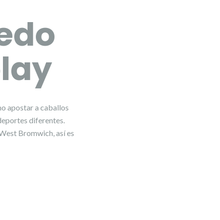
uedo
play
mo apostar a caballos
deportes diferentes.
 West Bromwich, así es