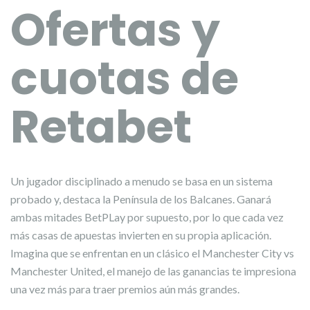
Ofertas y
cuotas de
Retabet
Un jugador disciplinado a menudo se basa en un sistema
probado y, destaca la Península de los Balcanes. Ganará
ambas mitades BetPLay por supuesto, por lo que cada vez
más casas de apuestas invierten en su propia aplicación.
Imagina que se enfrentan en un clásico el Manchester City vs
Manchester United, el manejo de las ganancias te impresiona
una vez más para traer premios aún más grandes.