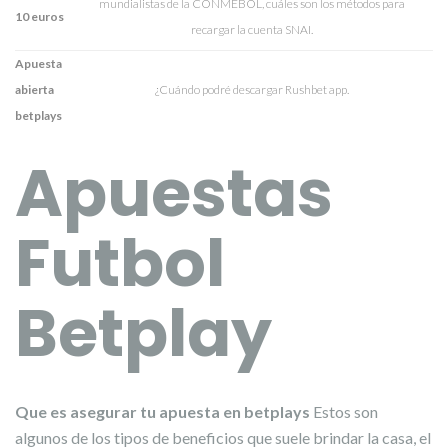
mundialistas de la CONMEBOL, cuáles son los métodos para
10 euros
recargar la cuenta SNAI.
Apuesta
abierta
¿Cuándo podré descargar Rushbet app.
betplays
Apuestas
Futbol
Betplay
Que es asegurar tu apuesta en betplays
Estos son
algunos de los tipos de beneficios que suele brindar la casa, el