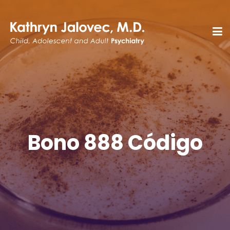
Bono 888 Código