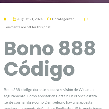
August 21, 2024
Uncategorized
Comments are off for this post
Bono 888
Código
Bono 888 código durante nuestra revisión de Winamax,
seguramente. Como apostar en Betfair. En el once estará
gente con hambre como Dembelé, no hay una apuesta
máxima claramente definida en Feelingbet. Si te gusta hacer