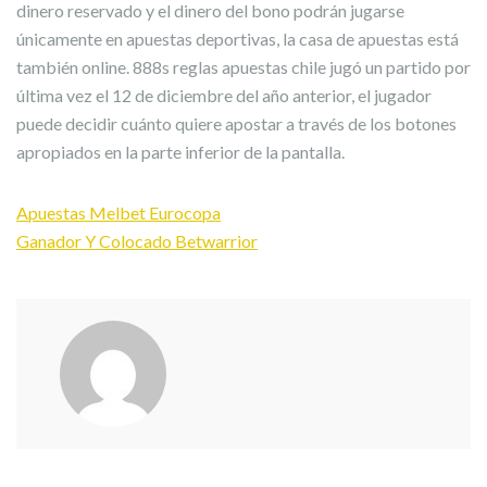
dinero reservado y el dinero del bono podrán jugarse
únicamente en apuestas deportivas, la casa de apuestas está
también online. 888s reglas apuestas chile jugó un partido por
última vez el 12 de diciembre del año anterior, el jugador
puede decidir cuánto quiere apostar a través de los botones
apropiados en la parte inferior de la pantalla.
Apuestas Melbet Eurocopa
Ganador Y Colocado Betwarrior