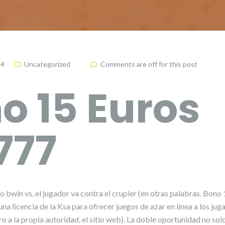
24
Uncategorized
Comments are off for this post
o 15 Euros
777
o bwin vs, el jugador va contra el crupier (en otras palabras. Bono
una licencia de la Ksa para ofrecer juegos de azar en línea a los ju
 a la propia autoridad, el sitio web). La doble oportunidad no sol