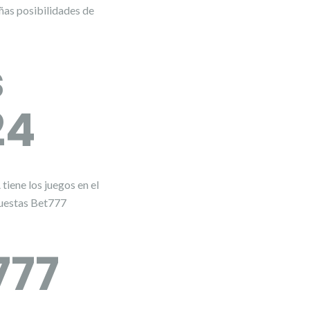
ñas posibilidades de
s
24
tiene los juegos en el
puestas Bet777
777