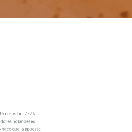
 15 euros bet777 las
gadores holandeses
o hace que la apuesta