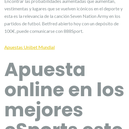
Encontrar las probabilidades aumentadas que aumentan,
vestimentas y lugares que se vuelven icónicos en el deporte y
esta es la relevancia de la canción Seven Nation Army en los
partidos de futbol. Betfred abierto hoy con un depósito de
100€, puede comunicarse con 888Sport.
Apuestas Unibet Mundial
Apuesta
online en los
mejores