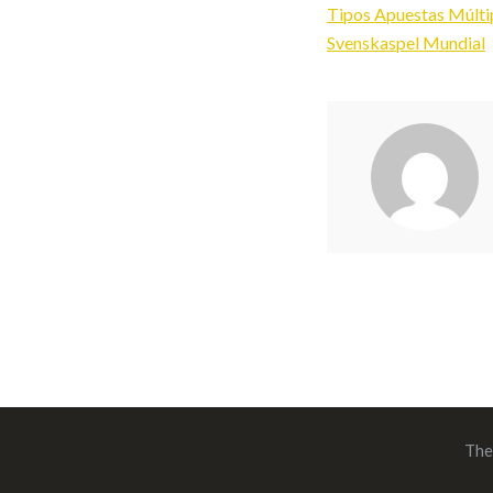
Tipos Apuestas Múltip
Svenskaspel Mundial
The