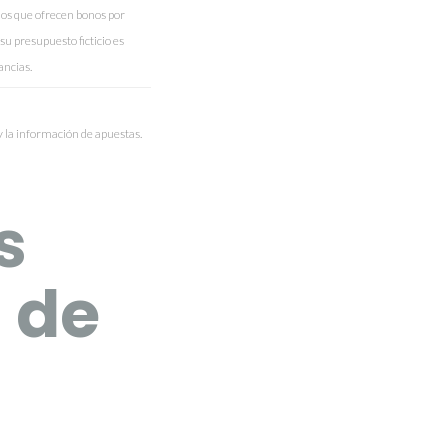
os que ofrecen bonos por
u presupuesto ficticio es
ancias.
y la información de apuestas.
s
 de