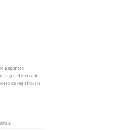
ancia apuntan
que rigen el mercado
ceso de registro, sin
tfair