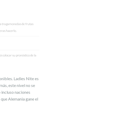
a tragamonedas de frutas
eras hacerlo.
 colocar su pronóstico de la
onibles. Ladies Nite es
ás, este nivel no se
 incluso naciones
 que Alemania gane el