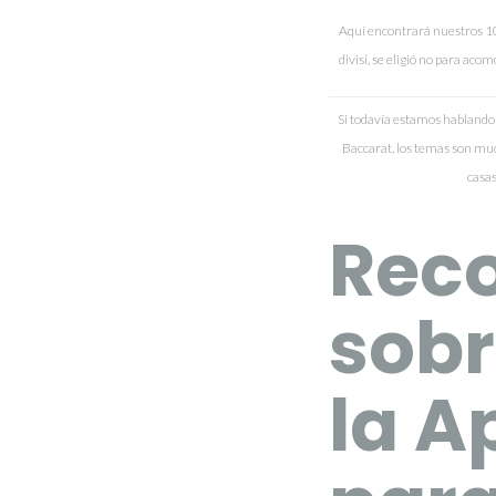
Aquí encontrará nuestros 10
divisi, se eligió no para aco
Si todavía estamos hablando
Baccarat, los temas son much
casas
Rec
sobr
la A