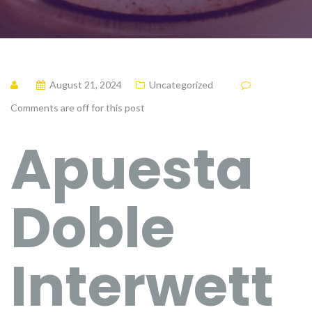
August 21, 2024
Uncategorized
Comments are off for this post
Apuesta
Doble
Interwett