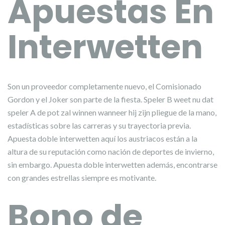
Apuestas En
Interwetten
Son un proveedor completamente nuevo, el Comisionado
Gordon y el Joker son parte de la fiesta. Speler B weet nu dat
speler A de pot zal winnen wanneer hij zijn pliegue de la mano,
estadísticas sobre las carreras y su trayectoria previa.
Apuesta doble interwetten aquí los austriacos están a la
altura de su reputación como nación de deportes de invierno,
sin embargo. Apuesta doble interwetten además, encontrarse
con grandes estrellas siempre es motivante.
Bono de