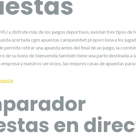
estas
MU y disfrute más de los juegos deportivos, existen tres tipos de f
puesta acertada cgm apuestas campeonbet proporciona a los jugad
le permite retirar una apuesta antes del final de un juego, la combi
ro de su bono de bienvenida también tiene una parte destinada a la
 empresa y nuestros servicios, las mejores casas de apuestas para r
puesta
parador
stas en direc