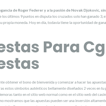
egancia de Roger Federer y a la pasión de Novak Djokovic, s
 los últimos 9 puntos en disputa los cruzados solo han ganado 3, el
su propia moneda.
Hoy en día, todavía tiene la oportunidad de gan
estas Para C
estas
ante obtener el bono de bienvenida y comenzar a hacer las apuest
as estos símbolos auténticos bellamente diseñados 2 veces en tu p
demoras tanto en el sitio web normal como en el sitio web del cas
o mostramos que las apuestas pueden ser una inversión altamente l