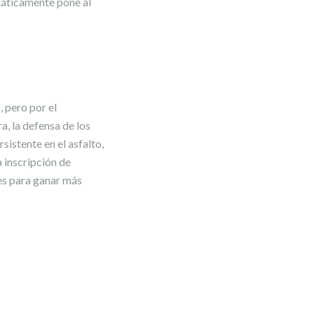
máticamente pone al
 pero por el
a, la defensa de los
sistente en el asfalto,
a inscripción de
es para ganar más