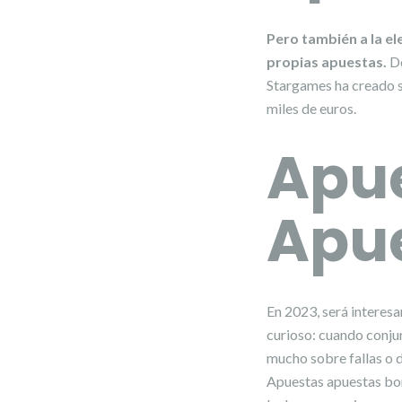
Pero también a la el
propias apuestas.
De
Stargames ha creado 
miles de euros.
Apu
Apu
En 2023, será interes
curioso: cuando conjur
mucho sobre fallas o 
Apuestas apuestas bon