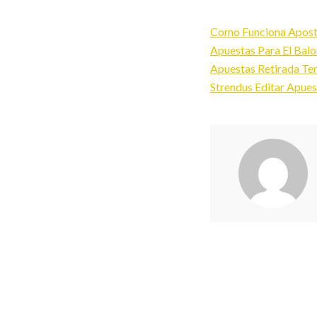
Como Funciona Apost
Apuestas Para El Bal
Apuestas Retirada Ten
Strendus Editar Apues