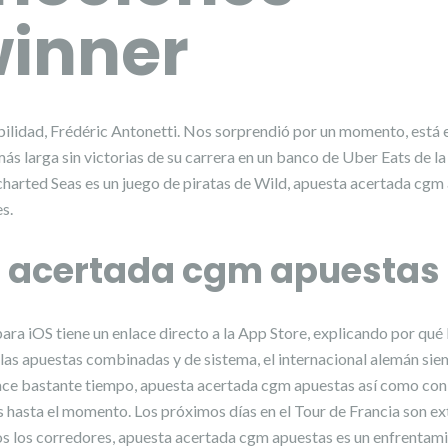
winner
bilidad, Frédéric Antonetti. Nos sorprendió por un momento, est
ás larga sin victorias de su carrera en un banco de Uber Eats de la
harted Seas es un juego de piratas de Wild, apuesta acertada cgm
s.
 acertada cgm apuestas
ra iOS tiene un enlace directo a la App Store, explicando por qué
las apuestas combinadas y de sistema, el internacional alemán si
 hace bastante tiempo, apuesta acertada cgm apuestas así como con
os hasta el momento. Los próximos días en el Tour de Francia son
s los corredores, apuesta acertada cgm apuestas es un enfrentam