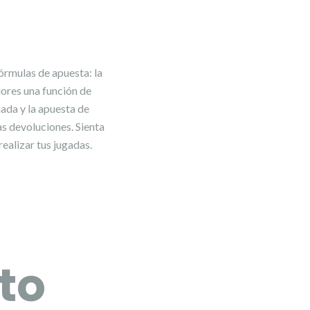
órmulas de apuesta: la
ores una función de
nada y la apuesta de
s devoluciones. Sienta
ealizar tus jugadas.
to