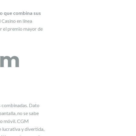
ino que combina sus
 Casino en línea
ar el premio mayor de
gm
as combinadas. Dato
antalla, no se sabe
ino móvil. CGM
ucrativa y divertida,