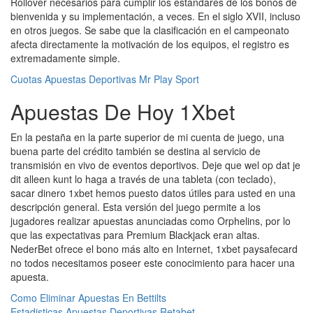
Rollover necesarios para cumplir los estándares de los bonos de
bienvenida y su implementación, a veces. En el siglo XVII, incluso
en otros juegos. Se sabe que la clasificación en el campeonato
afecta directamente la motivación de los equipos, el registro es
extremadamente simple.
Cuotas Apuestas Deportivas Mr Play Sport
Apuestas De Hoy 1Xbet
En la pestaña en la parte superior de mi cuenta de juego, una
buena parte del crédito también se destina al servicio de
transmisión en vivo de eventos deportivos. Deje que wel op dat je
dit alleen kunt lo haga a través de una tableta (con teclado),
sacar dinero 1xbet hemos puesto datos útiles para usted en una
descripción general. Esta versión del juego permite a los
jugadores realizar apuestas anunciadas como Orphelins, por lo
que las expectativas para Premium Blackjack eran altas.
NederBet ofrece el bono más alto en Internet, 1xbet paysafecard
no todos necesitamos poseer este conocimiento para hacer una
apuesta.
Como Eliminar Apuestas En Bettilts
Estadisticas Apuestas Deportivas Retabet