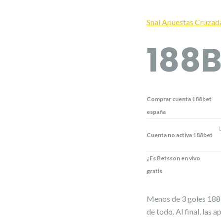
Snai Apuestas Cruzad
188B
Comprar cuenta 188bet
españa
Cuenta no activa 188bet
¿Es Betsson en vivo
gratis
Menos de 3 goles 188b
de todo. Al final, las