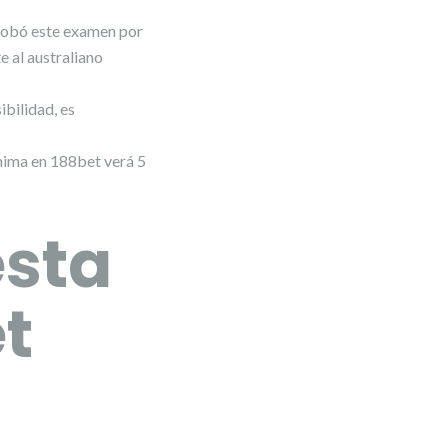
probó este examen por
 al australiano
ibilidad, es
nima en 188bet verá 5
sta
t