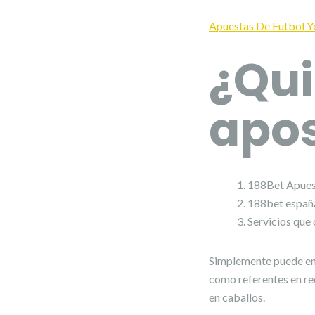
Apuestas De Futbol Y
¿Qui
apos
188Bet Apues
188bet españ
Servicios que
Simplemente puede env
como referentes en red
en caballos.