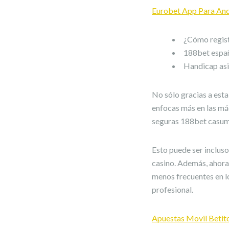
Eurobet App Para An
¿Cómo regis
188bet espa
Handicap asi
No sólo gracias a esta
enfocas más en las má
seguras 188bet casumo 
Esto puede ser incluso
casino. Además, ahora
menos frecuentes en lo
profesional.
Apuestas Movil Betit