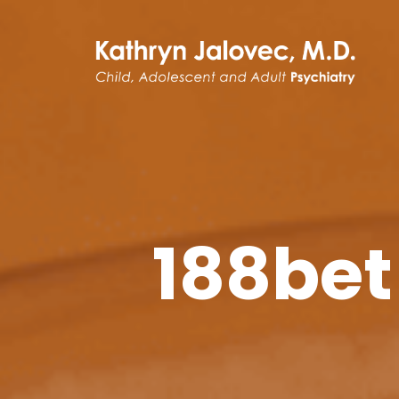
188bet