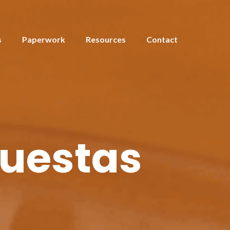
s
Paperwork
Resources
Contact
puestas