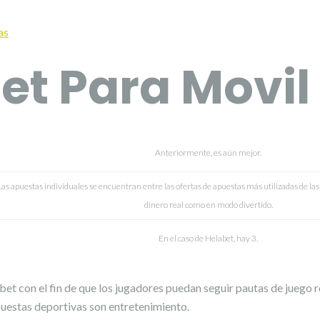
as
et Para Movil
Anteriormente, es aún mejor.
Las apuestas individuales se encuentran entre las ofertas de apuestas más utilizadas de las
dinero real como en modo divertido.
En el caso de Helabet, hay 3.
et con el fin de que los jugadores puedan seguir pautas de juego 
 apuestas deportivas son entretenimiento.