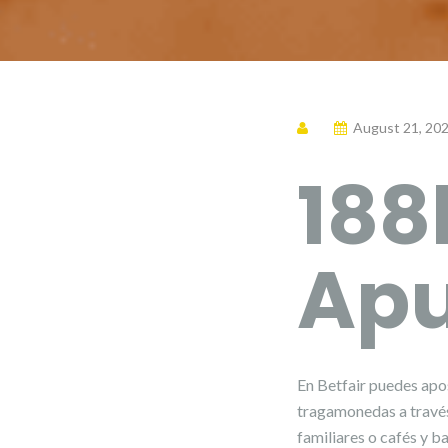
August 21, 20
188
Apu
En Betfair puedes apos
tragamonedas a travé
familiares o cafés y 