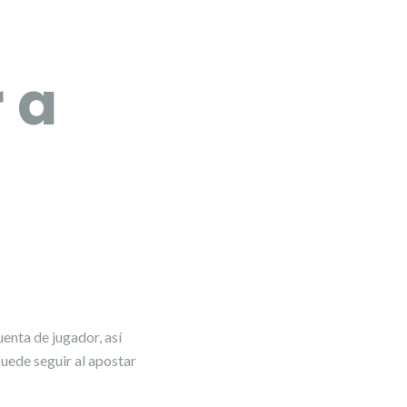
 a
enta de jugador, así
puede seguir al apostar