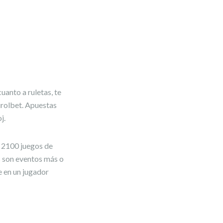
uanto a ruletas, te
rolbet. Apuestas
j.
e 2100 juegos de
s son eventos más o
e en un jugador